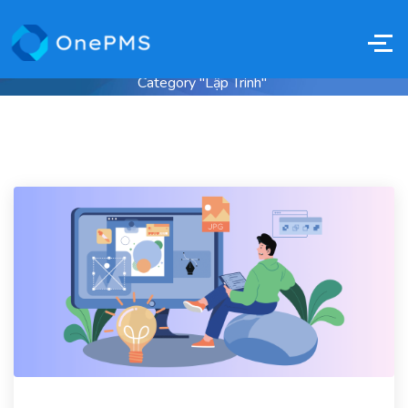
Home
Blogs
Chia Sẻ Kiến Thức
Archive By
Category "Lập Trình"