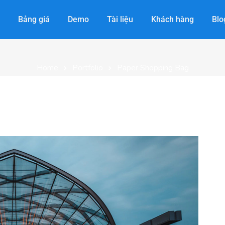
Portfolio Details
Bảng giá
Demo
Tài liệu
Khách hàng
Blo
Home
Portfolio
Paper Shopping Bag