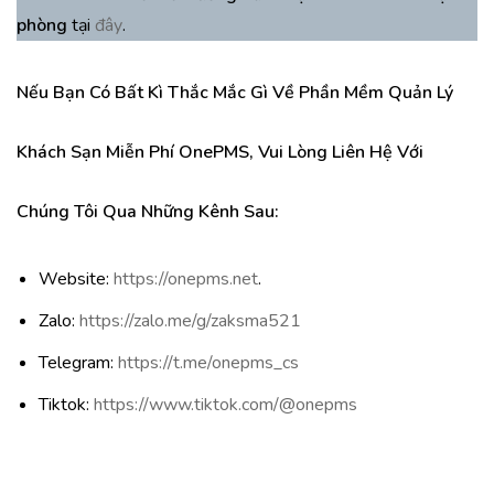
phòng
tại
đây
.
Nếu Bạn Có Bất Kì Thắc Mắc Gì Về Phần Mềm Quản Lý
Khách Sạn Miễn Phí OnePMS, Vui Lòng Liên Hệ Với
Chúng Tôi Qua Những Kênh Sau
:
Website:
https://onepms.net
.
Zalo:
https://zalo.me/g/zaksma521
Telegram:
https://t.me/onepms_cs
Tiktok:
https://www.tiktok.com/@onepms