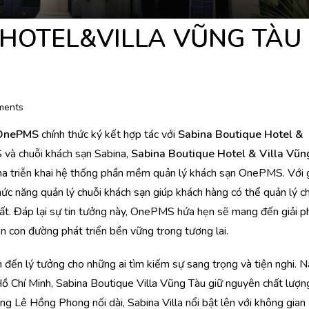
HOTEL&VILLA VŨNG TÀU
ments
OnePMS
chính thức ký kết hợp tác với
Sabina Boutique Hotel &
 và chuỗi khách sạn Sabina,
Sabina Boutique Hotel & Villa Vũn
ina triễn khai hệ thống phần mềm quản lý khách sạn OnePMS. Với g
chức năng quản lý chuỗi khách sạn giúp khách hàng có thể quản lý c
hất. Đáp lại sự tin tưởng này, OnePMS hứa hẹn sẽ mang đến giải p
ên con đường phát triển bền vững trong tương lai.
 đến lý tưởng cho những ai tìm kiếm sự sang trọng và tiện nghi. 
Hồ Chí Minh, Sabina Boutique Villa Vũng Tàu giữ nguyên chất lượn
ường Lê Hồng Phong nối dài, Sabina Villa nổi bật lên với không gian