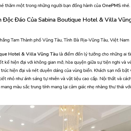
 ghé thăm một trong những người bạn đồng hành của
OnePMS
nhé.
n Độc Đáo Của Sabina Boutique Hotel & Villa Vũn
ắng Tam Thành phố Vũng Tàu, Tỉnh Bà Rịa-Vũng Tàu, Việt Nam
que Hotel & Villa Vũng Tàu
là điểm đến lý tưởng cho những ai t
ết kế hiện đại với không gian mở, hòa quyện giữa sự tiện nghi và v
 trúc hiện đại và nét duyên dáng của vùng biển. Khách sạn nổi bật 
iết nhỏ như ánh sáng tự nhiên và vật liệu cao cấp. Nội thất và các
ế và mang màu sắc trung tính mang lại cảm giác nhẹ nhàng thư thái với