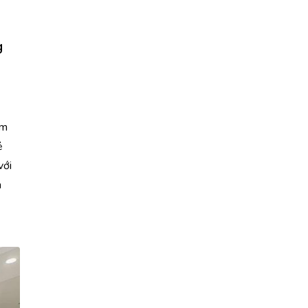
g
ìm
ẻ
với
h