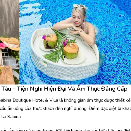
Tàu – Tiện Nghi Hiện Đại Và Ẩm Thực Đẳng Cấp
abina Boutique Hotel & Villa là không gian ẩm thực được thiết kế
cầu ăn uống của thực khách đến nghỉ dưỡng. Điểm đặc biệt là khá
tại Sabina.
giác ấm cúng và sang trọng. Rất thích hợp cho các bữa tiệc gia đình