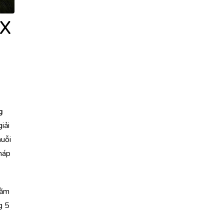
 X
g
iải
huỗi
háp
Nằm
g 5