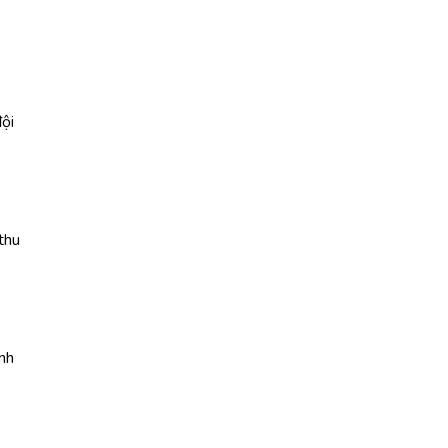
đội
thu
nh