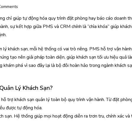
Comments
ng chỉ giúp tự động hóa quy trình đặt phòng hay báo cáo doanh th
hành, sự kết hợp giữa PMS và CRM chính là “chìa khóa” giúp khách
ịnh.
 lý khách sạn, mỗi hệ thống có vai trò riêng. PMS hỗ trợ vận hành
úng tạo nên giải pháp toàn diện, giúp khách sạn tối ưu hiệu quả l
ng khám phá vì sao đây lại là bộ đôi hoàn hảo trong ngành khách s
 Quản Lý Khách Sạn?
trợ khách sạn quản lý toàn bộ quy trình vận hành. Từ đặt phòng
ều được tự động hóa.
h sạn. Hệ thống giúp mọi hoạt động diễn ra trơn tru, chính xác và 