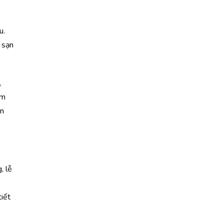
u.
 sạn
,
àm
ạn
, lễ
tiết