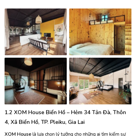
No Caption
No Caption
No Caption
No Caption
1.2 XOM House Biển Hồ
– Hẻm 34 Tản Đà, Thôn
4, Xã Biển Hồ, TP. Pleiku, Gia Lai
XOM House
là lựa chọn lý tưởng cho những ai tìm kiếm sự