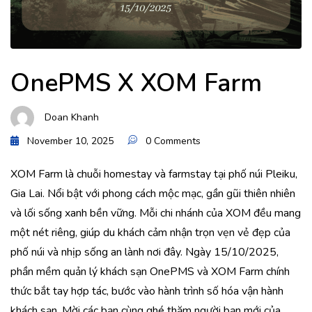
OnePMS X XOM Farm
Doan Khanh
November 10, 2025
0 Comments
XOM Farm là chuỗi homestay và farmstay tại phố núi Pleiku,
Gia Lai. Nổi bật với phong cách mộc mạc, gần gũi thiên nhiên
và lối sống xanh bền vững. Mỗi chi nhánh của XOM đều mang
một nét riêng, giúp du khách cảm nhận trọn vẹn vẻ đẹp của
phố núi và nhịp sống an lành nơi đây. Ngày 15/10/2025,
phần mềm quản lý khách sạn OnePMS và XOM Farm chính
thức bắt tay hợp tác, bước vào hành trình số hóa vận hành
khách sạn. Mời các bạn cùng ghé thăm người bạn mới của