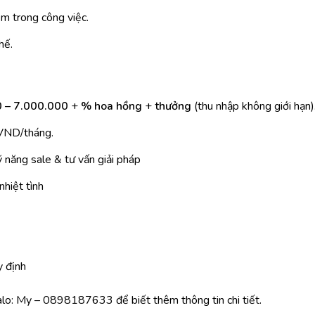
ệm trong công việc.
hế.
 – 7.000.000
+
% hoa hồng
+
thưởng
(thu nhập không giới hạn)
 VND/tháng.
ỹ năng sale & tư vấn giải pháp
nhiệt tình
 định
alo: My – 0898187633 để biết thêm thông tin chi tiết.