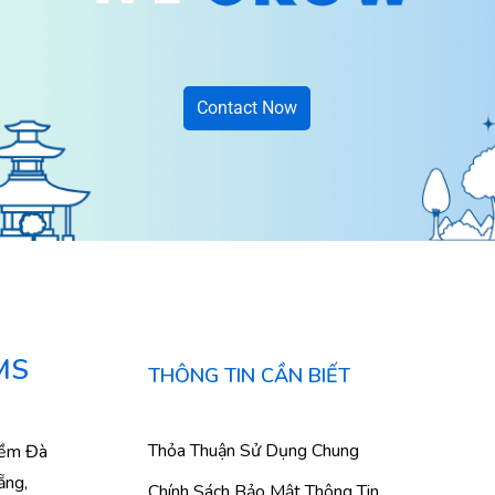
Contact Now
MS
THÔNG TIN CẦN BIẾT
Thỏa Thuận Sử Dụng Chung
mềm Đà
ẵng,
Chính Sách Bảo Mật Thông Tin