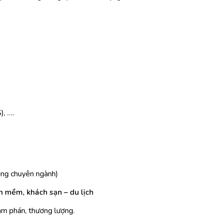
, ….
úng chuyên ngành)
n mềm, khách sạn – du lịch
đàm phán, thương lượng.