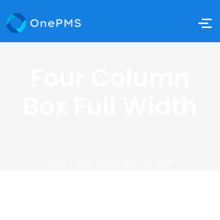
Four Column
Box Full Width
Home
Four Column Box Full Width