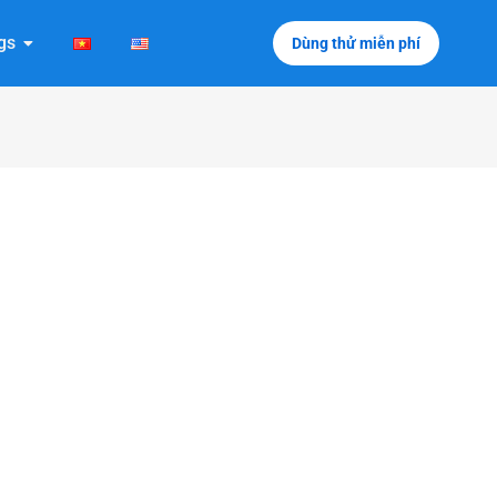
x
gs
Dùng thử miễn phí