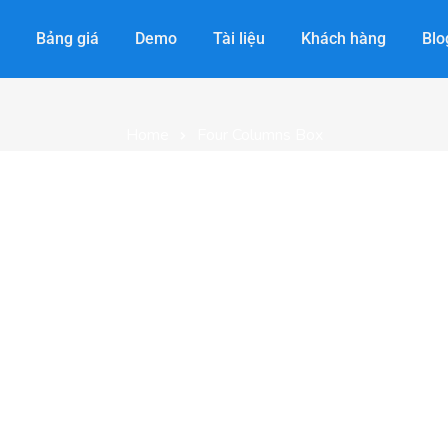
Four Columns Bo
Bảng giá
Demo
Tài liệu
Khách hàng
Blo
Home
Four Columns Box