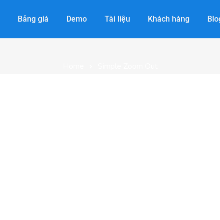
Simple Zoom Out
Bảng giá
Demo
Tài liệu
Khách hàng
Blo
Home
Simple Zoom Out