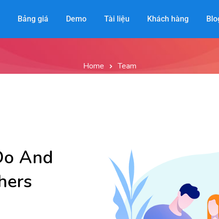
Team Members
Bảng giá
Demo
Tài liệu
Khách hàng
Blo
Home
Team
Do And
hers