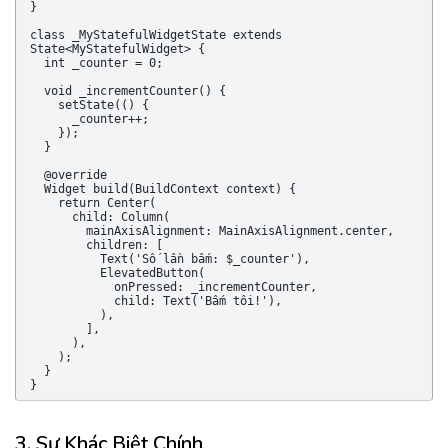
}

class _MyStatefulWidgetState extends 
State<MyStatefulWidget> {

  int _counter = 0;

  void _incrementCounter() {

    setState(() {

      _counter++;

    });

  }

  @override

  Widget build(BuildContext context) {

    return Center(

      child: Column(

        mainAxisAlignment: MainAxisAlignment.center,

        children: [

          Text('Số lần bấm: $_counter'),

          ElevatedButton(

            onPressed: _incrementCounter,

            child: Text('Bấm tôi!'),

          ),

        ],

      ),

    );

  }

}
3. Sự Khác Biệt Chính