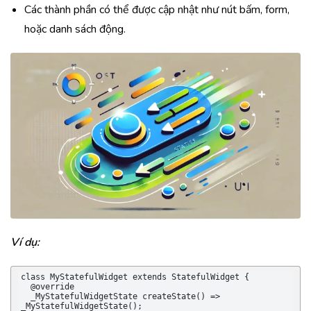
Các thành phần có thể được cập nhật như nút bấm, form,
hoặc danh sách động.
Ví dụ:
class MyStatefulWidget extends StatefulWidget {

  @override

  _MyStatefulWidgetState createState() => 
_MyStatefulWidgetState();
