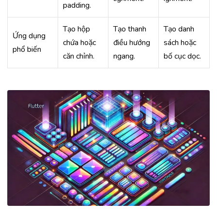
padding.
Tạo hộp
Tạo thanh
Tạo danh
Ứng dụng
chứa hoặc
điều hướng
sách hoặc
phổ biến
căn chỉnh.
ngang.
bố cục dọc.