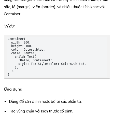
sắc
,
lề
(margin),
viền
(border), và nhiều thuộc tính khác với
Container.
Ví dụ:
Container(

  width: 200,

  height: 100,

  color: Colors.blue,

  child: Center(

    child: Text(

      'Hello, Container!',

      style: TextStyle(color: Colors.white),

    ),

  ),

)
Ứng dụng:
Dùng để căn chỉnh hoặc bố trí các phần tử.
Tạo vùng chứa với kích thước cố định.