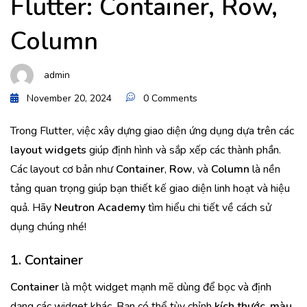
Flutter: Container, Row,
Column
admin
November 20, 2024
0 Comments
Trong Flutter, việc xây dựng giao diện ứng dụng dựa trên các
layout widgets
giúp định hình và sắp xếp các thành phần.
Các layout cơ bản như
Container
,
Row
, và
Column
là nền
tảng quan trọng giúp bạn thiết kế giao diện linh hoạt và hiệu
quả. Hãy
Neutron Academy
tìm hiểu chi tiết về cách sử
dụng chúng nhé!
1. Container
Container
là một widget mạnh mẽ dùng để bọc và định
dạng các widget khác. Bạn có thể tùy chỉnh
kích thước
,
màu