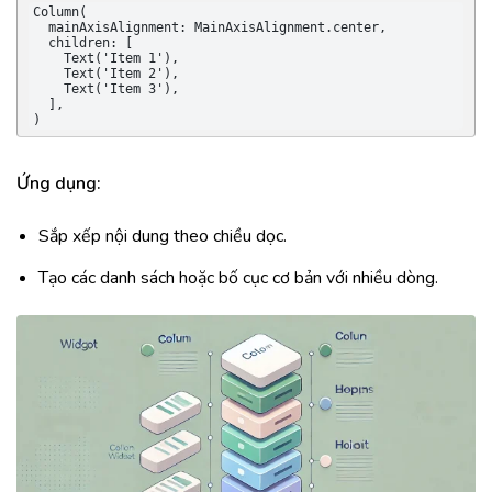
Column(

  mainAxisAlignment: MainAxisAlignment.center,

  children: [

    Text('Item 1'),

    Text('Item 2'),

    Text('Item 3'),

  ],

)
Ứng dụng:
Sắp xếp nội dung theo chiều dọc.
Tạo các danh sách hoặc bố cục cơ bản với nhiều dòng.