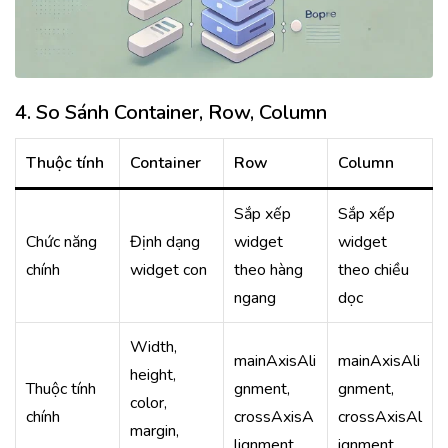
4. So Sánh Container, Row, Column
Thuộc tính
Container
Row
Column
Sắp xếp
Sắp xếp
Chức năng
Định dạng
widget
widget
chính
widget con
theo hàng
theo chiều
ngang
dọc
Width,
mainAxisAli
mainAxisAli
height,
Thuộc tính
gnment,
gnment,
color,
chính
crossAxisA
crossAxisAl
margin,
lignment.
ignment.