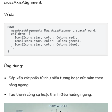
crossAxisAlignment
.
Ví dụ:
Row(

  mainAxisAlignment: MainAxisAlignment.spaceAround,

  children: [

    Icon(Icons.star, color: Colors.red),

    Icon(Icons.star, color: Colors.green),

    Icon(Icons.star, color: Colors.blue),

  ],

)
Ứng dụng:
Sắp xếp các phần tử như biểu tượng hoặc nút bấm theo
hàng ngang.
Tạo thanh công cụ hoặc thanh điều hướng ngang.