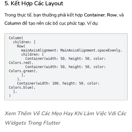
5. Kết Hợp Các Layout
Trong thực tế, bạn thường phải kết hợp
Container
,
Row
, và
Column
để tạo nên các bố cục phức tạp. Ví dụ:
Column(

  children: [

    Row(

      mainAxisAlignment: MainAxisAlignment.spaceEvenly,

      children: [

        Container(width: 50, height: 50, color: 
Colors.red),

        Container(width: 50, height: 50, color: 
Colors.green),

      ],

    ),

    Container(width: 100, height: 50, color: 
Colors.blue),

  ],

)
Xem Thêm Về Các Mẹo Hay Khi Làm Việc Với Các
Widgets Trong Flutter