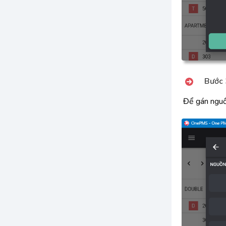
Bước 
Để gán nguồ