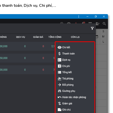
 thanh toán
,
Dịch vụ
,
Chi phí
,….