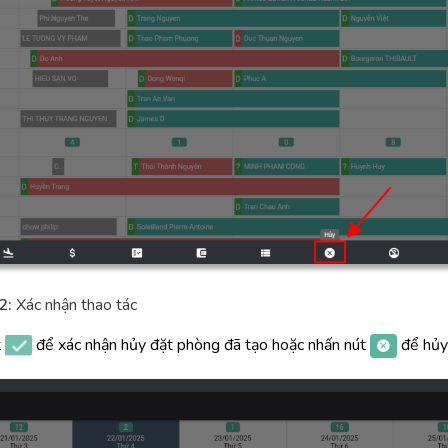
2:
Xác nhận thao tác
t
để xác nhận hủy đặt phòng đã tạo hoặc nhấn nút
để hủy 