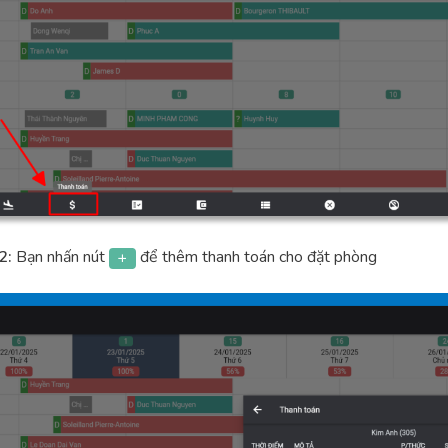
2:
Bạn nhấn nút
để thêm thanh toán cho đặt phòng