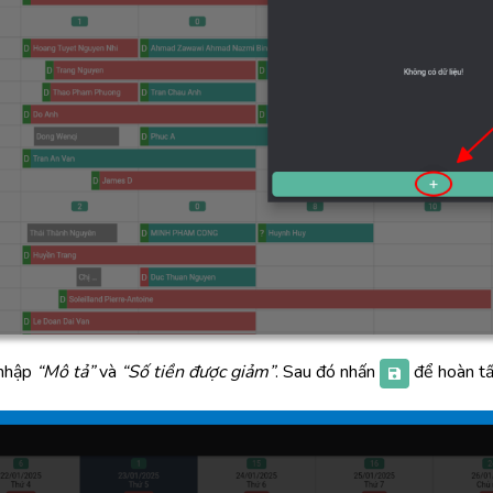
 nhập
“Mô tả”
và
“Số tiền được giảm”
. Sau đó nhấn
để hoàn tấ