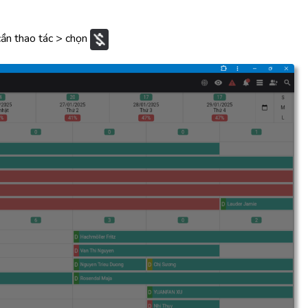
ần thao tác > chọn