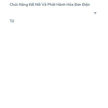
Chức Năng Kết Nối Và Phát Hành Hóa Đơn Điện
Tử
Chức Năng Kết Nối Hai Chiều OnePMS Và OneBE
Chức Năng Liên Kết Với Phần Mềm Quản Lý Nhà
Hàng OneRES